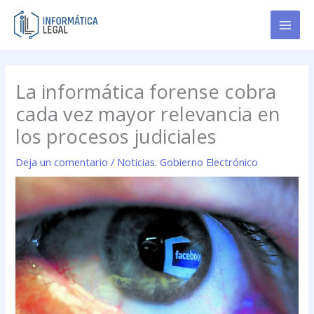
Ir
al
contenido
La informática forense cobra
cada vez mayor relevancia en
los procesos judiciales
Deja un comentario
/
Noticias. Gobierno Electrónico