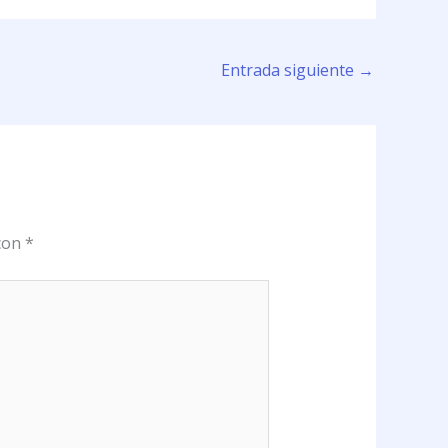
Entrada siguiente
→
 con
*