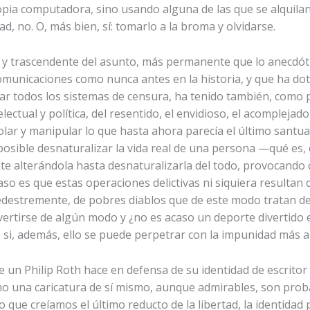
pia computadora, sino usando alguna de las que se alquilan
d, no. O, más bien, sí: tomarlo a la broma y olvidarse.
a y trascendente del asunto, más permanente que lo anecdóti
comunicaciones como nunca antes en la historia, y que ha d
ar todos los sistemas de censura, ha tenido también, como 
ectual y política, del resentido, el envidioso, el acomplejado
lar y manipular lo que hasta ahora parecía el último santua
posible desnaturalizar la vida real de una persona —qué es, 
te alterándola hasta desnaturalizarla del todo, provocando c
o es que estas operaciones delictivas ni siquiera resultan d
pedestremente, de pobres diablos que de este modo tratan de
ertirse de algún modo y ¿no es acaso un deporte divertido e
s si, además, ello se puede perpetrar con la impunidad más 
 un Philip Roth hace en defensa de su identidad de escritor
no una caricatura de sí mismo, aunque admirables, son prob
que creíamos el último reducto de la libertad, la identidad 