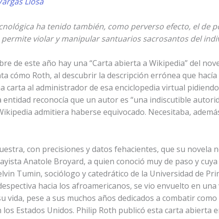
Vargas Llosa
nológica ha tenido también, como perverso efecto, el de p
e permite violar y manipular santuarios sacrosantos del indi
bre de este año hay una “Carta abierta a Wikipedia” del nov
a cómo Roth, al descubrir la descripción errónea que hacía
a carta al administrador de esa enciclopedia virtual pidiendo
entidad reconocía que un autor es “una indiscutible autorid
 Wikipedia admitiera haberse equivocado. Necesitaba, además
muestra, con precisiones y datos fehacientes, que su novela 
ensayista Anatole Broyard, a quien conoció muy de paso y cuy
lvin Tumin, sociólogo y catedrático de la Universidad de Pr
espectiva hacia los afroamericanos, se vio envuelto en una 
u vida, pese a sus muchos años dedicados a combatir como i
en los Estados Unidos. Philip Roth publicó esta carta abierta 