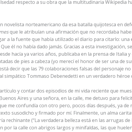
lsedad respecto a su obra que la multitudinaria Wikipedia
an novelista norteamericano da esa batalla quijotesca en de
imes
que le atribuían una afirmación que no recordaba hab
r a la fuente que había utilizado el diario para citarlo: una 
ue él no había dado jamás. Gracias a esta investigación, s
esde hacía ya varios años, publicaba en la prensa de Italia 
ntadas de pies a cabeza (yo merecí el honor de ser una de sus 
stá decir que las 79 colaboraciones falsas del personaje no
 al simpático Tommaso Debenedetti en un verdadero héroe de 
rtículo y contar dos episodios de mi vida reciente que mue
 Buenos Aires y una señora, en la calle, me detuvo para feli
 que me confundía con otro pero, pocos días después, ya de
xto susodicho y firmado por mí. Finalmente, un alma caritati
ría rechinante (“La verdadera belleza está en las arrugas de l
n por la calle con abrigos largos y minifaldas, las que huele