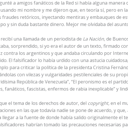
gunté a amigos fanáticos de la Red si había alguna manera de
usando mi nombre y me dijeron que, en teoría sí, pero en la
os fraudes retóricos, inyectando mentiras y embauques de est
o y sin duda bastante dinero. Mejor me olvidaba del asunto.
recibí una llamada de un periodista de
La Nación,
de Buenos 
aba, sorprendido, si yo era el autor de un texto, firmado c
z contra los argentinos y que andaba circulando por Internet
ido. El falsificador lo había urdido con una astucia cuidado
lo para criticar la política de la presidenta Cristina Fernán
dolas con vilezas y vulgaridades pestilenciales de su propia
eridísima República de Venezuela”, “El peronismo es el parti
, fanáticos, fascistas, enfermos de rabia inexplicable” y linde
ue el tema de los derechos de autor, del
copyright,
en el mu
aciones en las que todavía nadie se pone de acuerdo, y que,
a llegar a la fuente de donde había salido originalmente el 
 falsificadores habrían tomado las precauciones necesarias pa