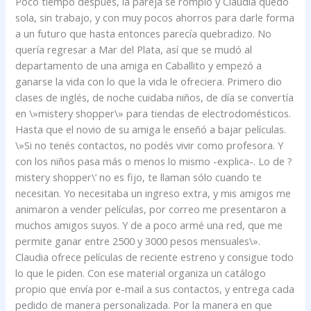
Poco tiempo después, la pareja se rompió y Claudia quedó
sola, sin trabajo, y con muy pocos ahorros para darle forma
a un futuro que hasta entonces parecía quebradizo. No
quería regresar a Mar del Plata, así que se mudó al
departamento de una amiga en Caballito y empezó a
ganarse la vida con lo que la vida le ofreciera. Primero dio
clases de inglés, de noche cuidaba niños, de día se convertía
en \»mistery shopper\» para tiendas de electrodomésticos.
Hasta que el novio de su amiga le enseñó a bajar películas.
\»Si no tenés contactos, no podés vivir como profesora. Y
con los niños pasa más o menos lo mismo -explica-. Lo de ?
mistery shopper\’ no es fijo, te llaman sólo cuando te
necesitan. Yo necesitaba un ingreso extra, y mis amigos me
animaron a vender películas, por correo me presentaron a
muchos amigos suyos. Y de a poco armé una red, que me
permite ganar entre 2500 y 3000 pesos mensuales\».
Claudia ofrece películas de reciente estreno y consigue todo
lo que le piden. Con ese material organiza un catálogo
propio que envía por e-mail a sus contactos, y entrega cada
pedido de manera personalizada. Por la manera en que