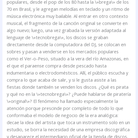
populares, desde el pop de los 80 hasta la \»brega\» de los
70 en Brasil, y le agregan melodías en teclado y un ritmo de
música electrónica muy bailable. Al entrar en otro contexto
musical, el fragmento de la canción original se convierte en
algo nuevo; luego, una vez grabada la versión adaptada al
lenguaje de \»tecnobrega\», los discos se graban
directamente desde la computadora del DJ, se colocan en
sobres y pasan a venderse en los mercados populares
como el Ver-o-Peso, situado a la vera del río Amazonas, en
el que el paraense compra desde pescado hasta
indumentaria o electrodomésticos. Allí, el público escucha y
compra lo que acaba de salir, y si le gusta asiste a las
fiestas donde también se venden los discos. ¿Qué es pirata
y qué no en la \»tecnobrega\»? ¿Puede hablarse de piratería
\»original\»? El fenómeno ha llamado especialmente la
atención porque prescinde por completo de todo lo que
conformaba el modelo de negocio de la era analógica:
decae la idea del artista que toca un instrumento solo en un
estudio, se borra la necesidad de una empresa discográfica
y desaparece el intermediario oficial de la tienda de discos,