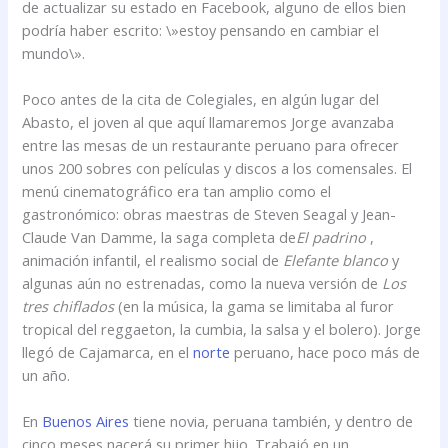
de actualizar su estado en Facebook, alguno de ellos bien
podría haber escrito: \»estoy pensando en cambiar el
mundo\».
Poco antes de la cita de Colegiales, en algún lugar del
Abasto, el joven al que aquí llamaremos Jorge avanzaba
entre las mesas de un restaurante peruano para ofrecer
unos 200 sobres con películas y discos a los comensales. El
menú cinematográfico era tan amplio como el
gastronómico: obras maestras de Steven Seagal y Jean-
Claude Van Damme, la saga completa de
El padrino
,
animación infantil, el realismo social de
Elefante blanco
y
algunas aún no estrenadas, como la nueva versión de
Los
tres chiflados
(en la música, la gama se limitaba al furor
tropical del reggaeton, la cumbia, la salsa y el bolero). Jorge
llegó de Cajamarca, en el
norte
peruano, hace poco más de
un año.
En
Buenos Aires
tiene novia, peruana también, y dentro de
cinco meses nacerá su primer hijo. Trabajó en un