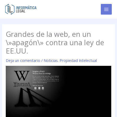
Ir
al
contenido
Grandes de la web, en un
\»apagón\» contra una ley de
EE.UU.
Deja un comentario
/
Noticias. Propiedad Intelectual