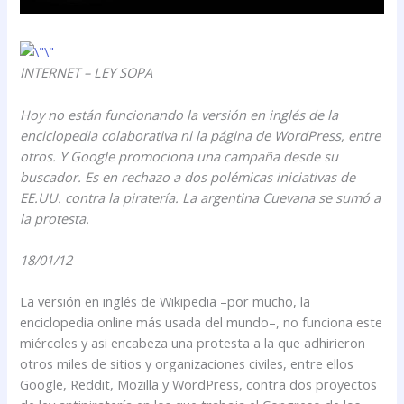
INTERNET – LEY SOPA
Hoy no están funcionando la versión en inglés de la
enciclopedia colaborativa ni la página de WordPress, entre
otros. Y Google promociona una campaña desde su
buscador. Es en rechazo a dos polémicas iniciativas de
EE.UU. contra la piratería. La argentina Cuevana se sumó a
la protesta.
18/01/12
La versión en inglés de Wikipedia –por mucho, la
enciclopedia online más usada del mundo–, no funciona este
miércoles y asi encabeza una protesta a la que adhirieron
otros miles de sitios y organizaciones civiles, entre ellos
Google, Reddit, Mozilla y WordPress, contra dos proyectos