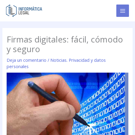
Ir
al
contenido
Firmas digitales: fácil, cómodo
y seguro
Deja un comentario
/
Noticias. Privacidad y datos
personales