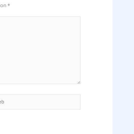
 con
*
b