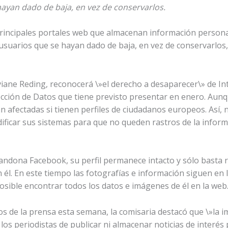
hayan dado de baja, en vez de conservarlos.
principales portales web que almacenan información personal
 usuarios que se hayan dado de baja, en vez de conservarlos
iviane Reding, reconocerá \»el derecho a desaparecer\» de I
ección de Datos que tiene previsto presentar en enero. Aunqu
n afectadas si tienen perfiles de ciudadanos europeos. Así,
ficar sus sistemas para que no queden rastros de la infor
ndona Facebook, su perfil permanece intacto y sólo basta r
él. En este tiempo las fotografías e información siguen en la
 posible encontrar todos los datos e imágenes de él en la web
os de la prensa esta semana, la comisaria destacó que \»la 
 los periodistas de publicar ni almacenar noticias de interés 