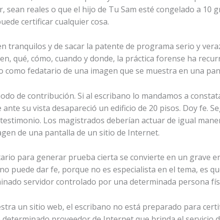
or, sean reales o que el hijo de Tu Sam esté congelado a 10 
ede certificar cualquier cosa.
 tranquilos y de sacar la patente de programa serio y veraz
ien, qué, cómo, cuando y donde, la práctica forense ha recu
no como fedatario de una imagen que se muestra en una pant
odo de contribución. Si al escribano lo mandamos a constat
ante su vista desapareció un edificio de 20 pisos. Doy fe. 
testimonio. Los magistrados deberían actuar de igual maner
agen de una pantalla de un sitio de Internet.
tario para generar prueba cierta se convierte en un grave er
 no puede dar fe, porque no es especialista en el tema, es q
nado servidor controlado por una determinada persona físic
 un sitio web, el escribano no está preparado para certific
e determinado proveedor de Internet que brinda el servicio d