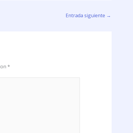
Entrada siguiente
→
 con
*