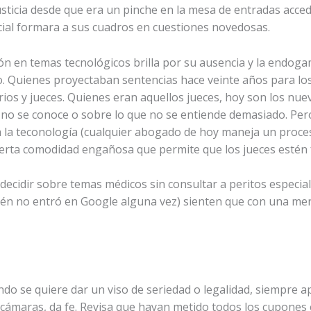
usticia desde que era un pinche en la mesa de entradas acced
cial formara a sus cuadros en cuestiones novedosas.
n en temas tecnológicos brilla por su ausencia y la endogam
uo. Quienes proyectaban sentencias hace veinte años para los j
os y jueces. Quienes eran aquellos jueces, hoy son los nuevo
que no se conoce o sobre lo que no se entiende demasiado. Pe
a la teconología (cualquier abogado de hoy maneja un proce
ierta comodidad engañosa que permite que los jueces estén 
decidir sobre temas médicos sin consultar a peritos especial
uién no entró en Google alguna vez) sienten que con una me
ndo se quiere dar un viso de seriedad o legalidad, siempre 
 cámaras, da fe. Revisa que hayan metido todos los cupones 