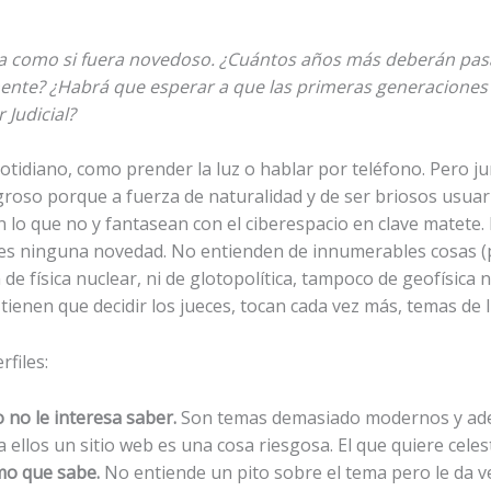
 tema como si fuera novedoso. ¿Cuántos años más deberán pa
nte? ¿Habrá que esperar a que las primeras generaciones d
 Judicial?
 cotidiano, como prender la luz o hablar por teléfono. Pero 
groso porque a fuerza de naturalidad y de ser briosos usuar
 lo que no y fantasean con el ciberespacio en clave matete. 
o es ninguna novedad. No entienden de innumerables cosas 
e física nuclear, ni de glotopolítica, tampoco de geofísica 
ienen que decidir los jueces, tocan cada vez más, temas de I
rfiles:
 no le interesa saber.
Son temas demasiado modernos y ademá
 ellos un sitio web es una cosa riesgosa. El que quiere celes
mo que sabe.
No entiende un pito sobre el tema pero le da 