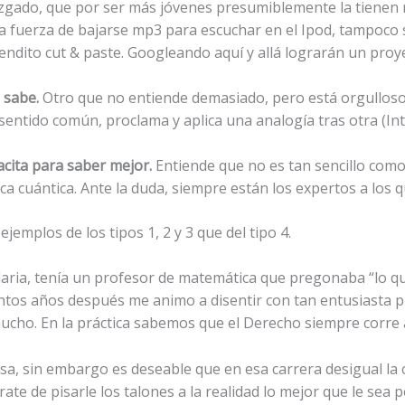
zgado, que por ser más jóvenes presumiblemente la tienen 
 fuerza de bajarse mp3 para escuchar en el Ipod, tampoco 
endito cut & paste. Googleando aquí y allá lograrán un proye
 sabe.
Otro que no entiende demasiado, pero está orgulloso 
entido común, proclama y aplica una analogía tras otra (Int
acita para saber mejor.
Entiende que no es tan sencillo como
sica cuántica. Ante la duda, siempre están los expertos a los
plos de los tipos 1, 2 y 3 que del tipo 4.
aria, tenía un profesor de matemática que pregonaba “lo q
ntos años después me animo a disentir con tan entusiasta p
ucho. En la práctica sabemos que el Derecho siempre corre a 
 sin embargo es deseable que en esa carrera desigual la cien
rate de pisarle los talones a la realidad lo mejor que le sea