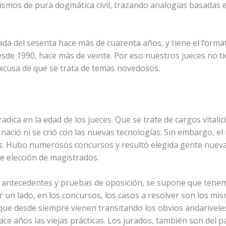
lismos de pura dogmática civil, trazando analogías basadas 
cada del sesenta hace más de cuarenta años, y tiene el forma
esde 1990, hace más de veinte. Por eso nuestros jueces no 
excusa de que se trata de temas novedosos.
ica en la edad de los jueces. Que se trate de cargos vitali
ció ni se crió con las nuevas tecnologías. Sin embargo, el 
os. Hubo numerosos concursos y resultó elegida gente nue
de elección de magistrados.
 antecedentes y pruebas de oposición, se supone que tenem
 un lado, en los concursos, los casos a resolver son los mis
e desde siempre vienen transitando los obvios andariveles 
e años las viejas prácticas. Los jurados, también son del p