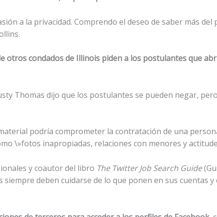
asión a la privacidad. Comprendo el deseo de saber más del p
llins.
de otros condados de Illinois piden a los postulantes que ab
Rusty Thomas dijo que los postulantes se pueden negar, pero
material podría comprometer la contratación de una person
mo \»fotos inapropiadas, relaciones con menores y actitudes
ionales y coautor del libro
The Twitter Job Search Guide
(Guí
es siempre deben cuidarse de lo que ponen en sus cuentas y
ciones de terceros para acceder a los perfiles de Facebook
, 