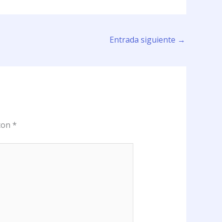
Entrada siguiente
→
 con
*