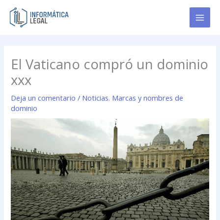
Ir
al
contenido
El Vaticano compró un dominio
xxx
Deja un comentario
/
Noticias. Marcas y nombres de
dominio