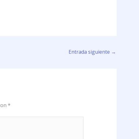
Entrada siguiente
→
 con
*