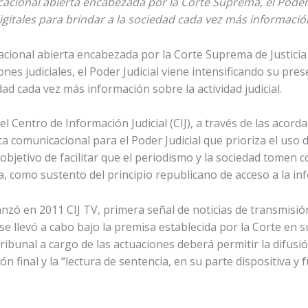
acional abierta encabezada por la Corte Suprema, el Poder J
gitales para brindar a la sociedad cada vez más información 
acional abierta encabezada por la Corte Suprema de Justicia 
ones judiciales, el Poder Judicial viene intensificando su pres
dad cada vez más información sobre la actividad judicial.
el Centro de Información Judicial (CIJ), a través de las acor
a comunicacional para el Poder Judicial que prioriza el uso
 objetivo de facilitar que el periodismo y la sociedad tomen 
ta, como sustento del principio republicano de acceso a la in
nzó en 2011 CIJ TV, primera señal de noticias de transmisión
V se llevó a cabo bajo la premisa establecida por la Corte en 
tribunal a cargo de las actuaciones deberá permitir la difusión
usión final y la “lectura de sentencia, en su parte dispositiva 