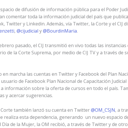
pacio de difusión de información pública para el Poder Judici
an comentar toda la información judicial del país que publica
Twitter y Linkedin. Además, vía Twitter, la Corte y el CIJ dif
enzetti
,
@cijudicial
y
@BourdinMaria
.
brero pasado, el CIJ transmitió en vivo todas las instancias 
ario de la Corte Suprema, por medio de CIJ TV y a través de 
o en marcha las cuentas en Twitter y Facebook del Plan Nacio
 usuario de Facebook Plan Nacional de Capacitación Judicial
a información sobre la oferta de cursos en todo el país. Ta
tas y acercar sugerencias.
la Corte también lanzó su cuenta en Twitter
@OM_CSJN
, a tr
que realiza esta dependencia, generando un nuevo espacio d
Día de la Mujer, la OM recibió, a través de Twitter y de otro