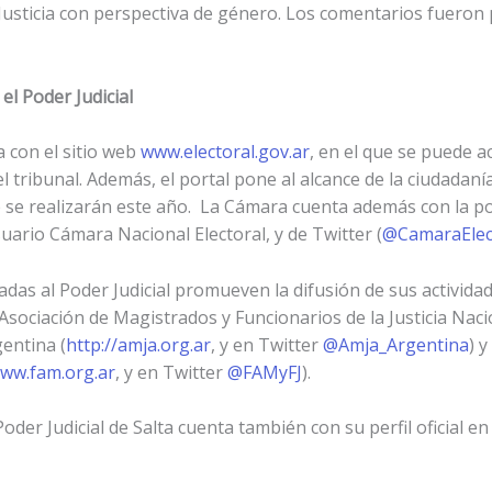
Justicia con perspectiva de género. Los comentarios fueron 
l Poder Judicial
 con el sitio web
www.electoral.gov.ar
, en el que se puede a
el tribunal. Además, el portal pone al alcance de la ciudadaní
 se realizarán este año. La Cámara cuenta además con la pos
uario Cámara Nacional Electoral, y de Twitter (
@CamaraElec
adas al Poder Judicial promueven la difusión de sus actividad
a Asociación de Magistrados y Funcionarios de la Justicia Naci
entina (
http://amja.org.ar
, y en Twitter
@Amja_Argentina
) 
ww.fam.org.ar
, y en Twitter
@FAMyFJ
).
 Poder Judicial de Salta cuenta también con su perfil oficial en 