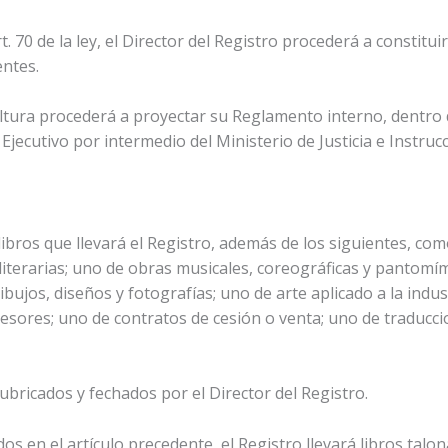
 Art. 70 de la ley, el Director del Registro procederá a constit
ntes.
Cultura procederá a proyectar su Reglamento interno, dentro
jecutivo por intermedio del Ministerio de Justicia e Instrucc
s libros que llevará el Registro, además de los siguientes, c
 literarias; uno de obras musicales, coreográficas y pantomí
ibujos, diseños y fotografías; uno de arte aplicado a la indu
sores; uno de contratos de cesión o venta; uno de traducci
rubricados y fechados por el Director del Registro.
ados en el artículo precedente, el Registro llevará libros talo