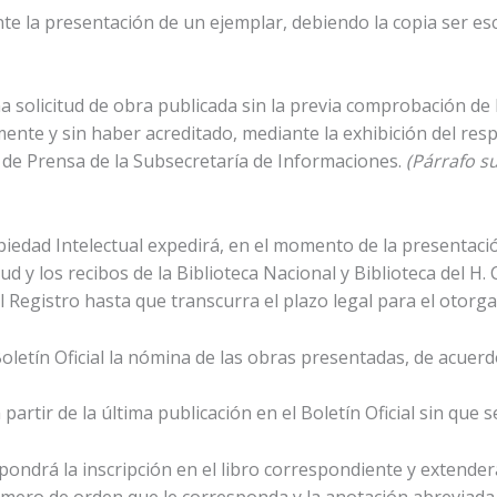
ente la presentación de un ejemplar, debiendo la copia ser es
na solicitud de obra publicada sin la previa comprobación 
nte y sin haber acreditado, mediante la exhibición del res
 de Prensa de la Subsecretaría de Informaciones.
(Párrafo su
opiedad Intelectual expedirá, en el momento de la presentaci
itud y los recibos de la Biblioteca Nacional y Biblioteca del 
 Registro hasta que transcurra el plazo legal para el otorgam
oletín Oficial la nómina de las obras presentadas, de acuerdo 
a partir de la última publicación en el Boletín Oficial sin qu
spondrá la inscripción en el libro correspondiente y extenderá 
número de orden que le corresponda y la anotación abreviada 