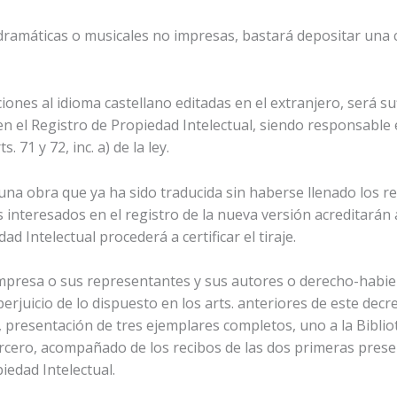
s dramáticas o musicales no impresas, bastará depositar una 
ciones al idioma castellano editadas en el extranjero, será suf
en el Registro de Propiedad Intelectual, siendo responsable e
 71 y 72, inc. a) de la ley.
e una obra que ya ha sido traducida sin haberse llenado los re
os interesados en el registro de la nueva versión acreditarán a
d Intelectual procederá a certificar el tiraje.
 impresa o sus representantes y sus autores o derecho-habie
erjuicio de lo dispuesto en los arts. anteriores de este decre
, presentación de tres ejemplares completos, uno a la Bibliot
ercero, acompañado de los recibos de las dos primeras presen
iedad Intelectual.