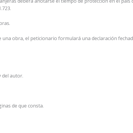
xtranjeras deberá anotarse el tiempo de protección en el país
.723.
bras.
n de una obra, el peticionario formulará una declaración fecha
 del autor.
inas de que consta.