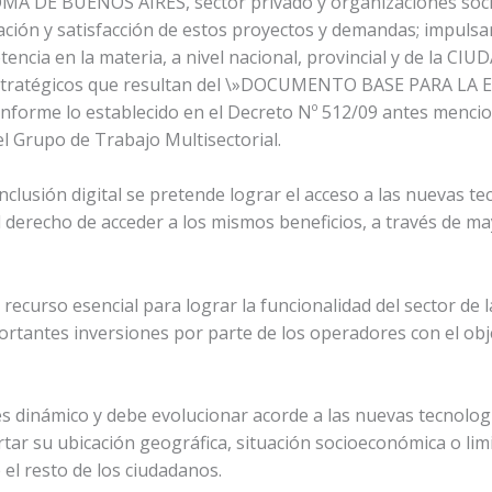
A DE BUENOS AIRES, sector privado y organizaciones soci
tación y satisfacción de estos proyectos y demandas; impuls
tencia en la materia, a nivel nacional, provincial y de l
estratégicos que resultan del \»DOCUMENTO BASE PARA L
orme lo establecido en el Decreto Nº 512/09 antes mencion
l Grupo de Trabajo Multisectorial.
nclusión digital se pretende lograr el acceso a las nuevas t
 derecho de acceder a los mismos beneficios, a través de ma
 recurso esencial para lograr la funcionalidad del sector de 
rtantes inversiones por parte de los operadores con el obj
s dinámico y debe evolucionar acorde a las nuevas tecnologí
tar su ubicación geográfica, situación socioeconómica o limi
 el resto de los ciudadanos.