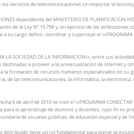
os servicios de telecomunicaciones sin importar la tecnolog
IONES dependiente del MINISTERIO DE PLANIFICACION FE
ión de la Ley Nº 19.798 y, en ejercicio de las atribuciones 
ene a su cargo definir, coordinar y supervisar el \»PROG
A SOCIEDAD DE LA INFORMACION\», entre sus actividades, i
 destinadas a proveer a la universalización de Internet y otr
, a la formación de recursos humanos especializados en su g
ral, de las telecomunicaciones, la informática, la electrónica
 fecha 6 de abril de 2010 se creó el \»PROGRAMA CONECTA
ía para el aprendizaje de alumnos y docentes, cuyo fin es 
undaria de escuelas públicas, de educación especial y de I
 distribuido tiene un rol fundamental para lograr la inclusi