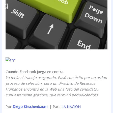
Cuando Facebook juega en contra
Ya tenía el trabajo asegurado. Pasó con éxito por un arduo
proceso de selección, pero un directivo de Recursos
Humanos encontró en la Web una foto del candidato,
supuestamente graciosa, que terminó perjudicándolo
.
Por
Diego Kirschenbaum
| Para
LA NACION