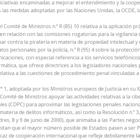
iciativas encaminadas a mejorar el entendimiento y la cooper
as las medidas adoptadas por las Naciones Unidas, la OCDE, l
Comité de Ministros n.º R (85) 10 relativa a la aplicación p
 en relación con las comisiones rogatorias para la vigilancia 
 contra la piratería en materia de propiedad intelectual y de
datos personales por la policía, n.º R (95) 4 sobre la protecci
caciones, con especial referencia a los servicios telefónicos,
rmática, que ofrece directrices a los legisladores nacionales
 relativa a las cuestiones de procedimiento penal vinculadas a
 1, adoptada por los Ministros europeos de Justicia en su X
omité de Ministros apoyar las actividades relativas a la cib
 (CDPC) para aproximar las legislaciones penales nacionales
materia de delitos informáticos, así como la Resolución n.º 3
dres, 8 y 9 de junio de 2000), que animaba a las Partes neg
itan que el mayor número posible de Estados pasen a ser Pa
caz de cooperación internacional que refleje debidamente las