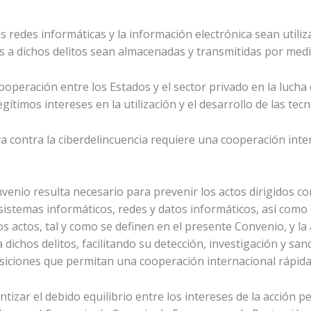
s redes informáticas y la información electrónica sean util
as a dichos delitos sean almacenadas y transmitidas por medi
peración entre los Estados y el sector privado en la lucha c
ítimos intereses en la utilización y el desarrollo de las tec
iva contra la ciberdelincuencia requiere una cooperación int
nio resulta necesario para prevenir los actos dirigidos cont
s sistemas informáticos, redes y datos informáticos, así como
sos actos, tal y como se definen en el presente Convenio, y l
 dichos delitos, facilitando su detección, investigación y san
osiciones que permitan una cooperación internacional rápida 
tizar el debido equilibrio entre los intereses de la acción p