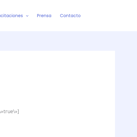
citaciones
Prensa
Contacto
\»true\»]