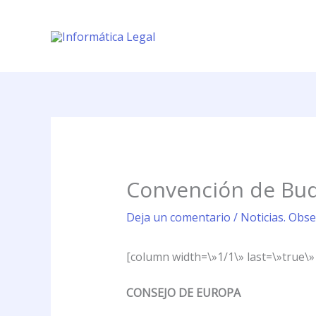
Ir
al
contenido
Convención de Bud
Deja un comentario
/
Noticias. Obse
[column width=\»1/1\» last=\»true\» 
CONSEJO DE EUROPA