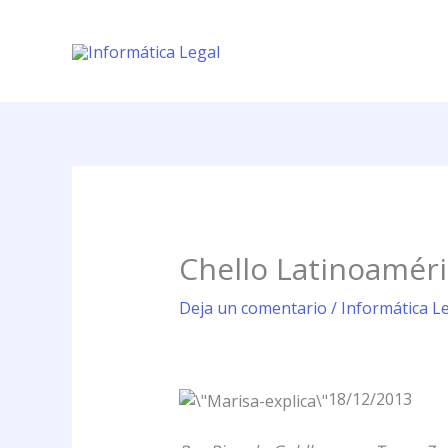
Ir
al
contenido
Chello Latinoaméri
Deja un comentario
/
Informática L
18/12/2013