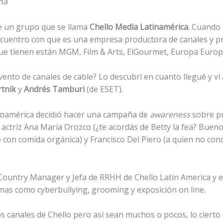
na
de un grupo que se llama
Chello Media Latinamérica
. Cuando 
cuentro con que es una empresa productora de canales y p
que tienen están MGM, Film & Arts, ElGourmet, Europa Europ
vento de canales de cable? Lo descubrí en cuanto llegué y vi
tnik
y
Andrés Tamburi
(de ESET).
inoamérica decidió hacer una campaña de
awareness
sobre pr
 actriz Ana María Orozco (¿te acordás de Betty la fea? Bueno, 
con comida orgánica) y Francisco Del Piero (a quien no conoz
 Country Manager y Jefa de RRHH de Chello Latin America y e
mas como cyberbullying, grooming y exposición on line.
os canales de Chello pero así sean muchos o pocos, lo cierto 