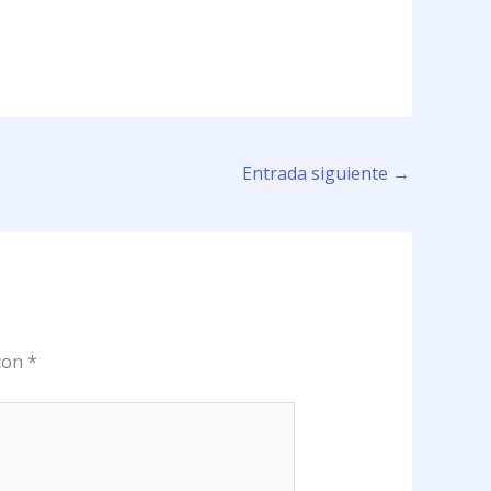
Entrada siguiente
→
 con
*