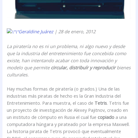
Geraldine Juárez
| 28 de enero, 2012
La piratería no es ni un problema, ni algo nuevo y desde
que la industria del entretenimiento fue concebida como
existe, han intentando acabar con toda innovación y
modelo que permite
circular, distribuír y reproducir
bienes
culturales.
Hay muchas formas de piratería (o grados.) Una de las
industrias más piratas de hecho es la Gran Industria del
Entretenimiento. Para muestra, el caso de
Tetris
. Tetris fue
un proyecto de investigación de Alexey Pajitnov, creado en
un instituto de cómputo en Rusia el cual fue
copiado
a una
computadora húngara y pirateado por la empresa Maxwell.
La historia pirata de Tetris provocó que eventualmente