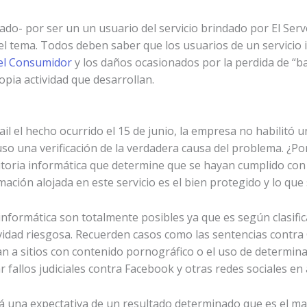
cado- por ser un un usuario del servicio brindado por El Serv
el tema. Todos deben saber que los usuarios de un servicio
el Consumidor
y los daños ocasionados por la perdida de “b
opia actividad que desarrollan.
l el hecho ocurrido el 15 de junio, la empresa no habilitó 
puso una verificación de la verdadera causa del problema. 
itoria informática que determine que se hayan cumplido con 
mación alojada en este servicio es el bien protegido y lo que 
informática son totalmente posibles ya que es según clasifi
tividad riesgosa. Recuerden casos como las sentencias contr
an a sitios con contenido pornográfico o el uso de determi
fallos judiciales contra Facebook y otras redes sociales en
rá una expectativa de un resultado determinado que es el ma