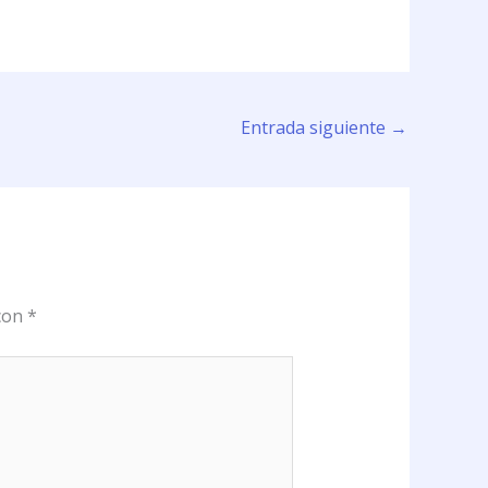
Entrada siguiente
→
 con
*