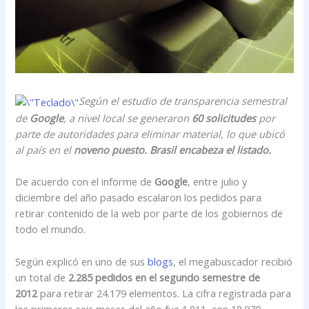
Según el estudio de transparencia semestral
de
Google
, a nivel local se generaron
60 solicitudes
por
parte de autoridades para eliminar material, lo que ubicó
al país en el
noveno puesto. Brasil encabeza el listado.
De acuerdo con el informe de
Google
, entre julio y
diciembre del año pasado escalaron los pedidos para
retirar contenido de la web por parte de los gobiernos de
todo el mundo.
Según explicó en uno de sus
blogs
, el megabuscador recibió
un total de
2.285 pedidos en el segundo semestre de
2012
para retirar 24.179 elementos. La cifra registrada para
los primeros seis meses del año fue 1.811, con 18.070