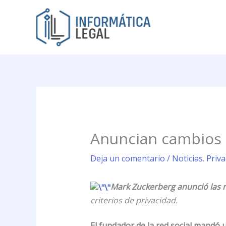
Ir
al
contenido
Anuncian cambios 
Deja un comentario
/
Noticias. Priv
Mark Zuckerberg anunció las n
criterios de privacidad.
El fundador de la red social mandó 