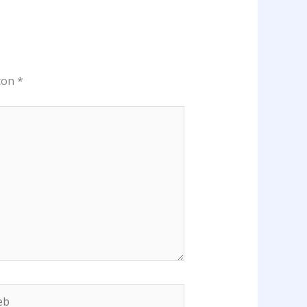
 con
*
b