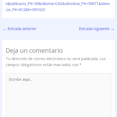
idpublicacio_PK=50&idioma=CAS&idnoticia_PK=59071&idsec
cio_PK=612&h=091023
←
Entrada anterior
Entrada siguiente
→
Deja un comentario
Tu dirección de correo electrónico no será publicada.
Los
campos obligatorios están marcados con
*
Escribe
aquí...