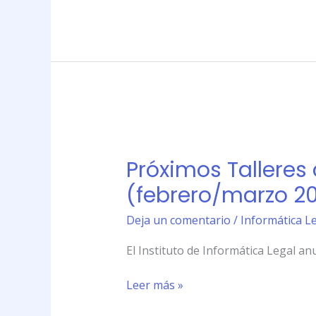
el
Instituto
de
Informática
Legal
(23
y
Próximos
25
Talleres
de
Próximos Talleres 
de
febrero
verano
(febrero/marzo 20
de
del
2016)
Instituto
Deja un comentario
/
Informática Le
de
El Instituto de Informática Legal a
Informática
Legal
Leer más »
(febrero/marzo
2016)