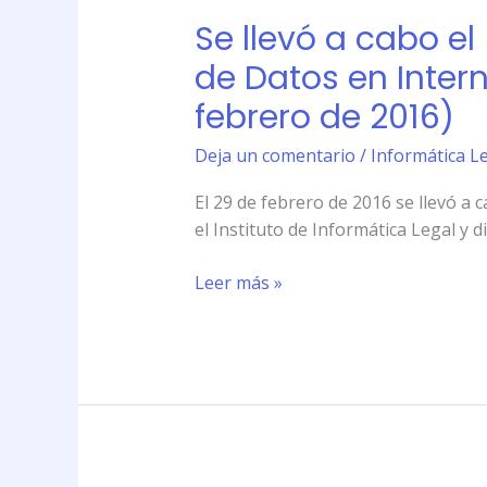
llevó
(29
Se llevó a cabo el
a
de
cabo
de Datos en Intern
febrero
el
de
febrero de 2016)
\»Taller
2016)
Intensivo
Deja un comentario
/
Informática Le
sobre
Privacidad
El 29 de febrero de 2016 se llevó a 
y
el Instituto de Informática Legal y d
Protección
de
Leer más »
Datos
en
Internet\»
en
el
Instituto
de