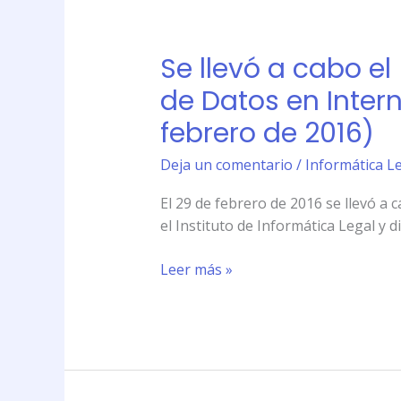
Informática
Se
Legal
llevó
(29
Se llevó a cabo el
a
de
cabo
de Datos en Intern
febrero
el
de
febrero de 2016)
\»Taller
2016)
Intensivo
Deja un comentario
/
Informática Le
sobre
Privacidad
El 29 de febrero de 2016 se llevó a 
y
el Instituto de Informática Legal y d
Protección
de
Leer más »
Datos
en
Internet\»
en
el
Instituto