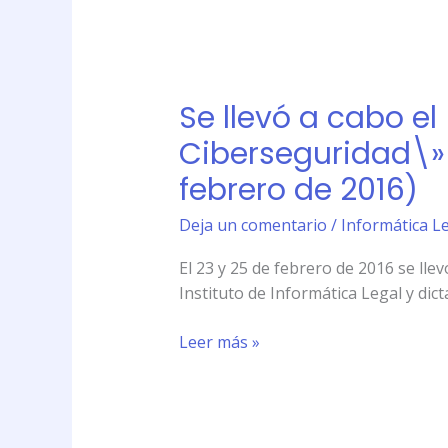
de
Informática
Se
Legal
llevó
(29
Se llevó a cabo el
a
de
cabo
Ciberseguridad\» e
febrero
el
de
febrero de 2016)
\»Taller
2016)
Intensivo
Deja un comentario
/
Informática Le
sobre
Delitos
El 23 y 25 de febrero de 2016 se lle
Informáticos
Instituto de Informática Legal y dic
y
Ciberseguridad\»
Leer más »
en
el
Instituto
de