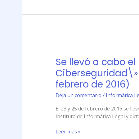
Instituto
de
Informática
Legal
(23
y
Se
25
llevó
de
Se llevó a cabo el
a
febrero
cabo
Ciberseguridad\» e
de
el
2016)
febrero de 2016)
\»Taller
Intensivo
Deja un comentario
/
Informática Le
sobre
Delitos
El 23 y 25 de febrero de 2016 se lle
Informáticos
Instituto de Informática Legal y dic
y
Ciberseguridad\»
Leer más »
en