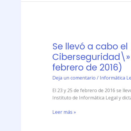
Informática
Legal
(23
y
Se
25
llevó
de
Se llevó a cabo el
a
febrero
cabo
Ciberseguridad\» e
de
el
2016)
febrero de 2016)
\»Taller
Intensivo
Deja un comentario
/
Informática Le
sobre
Delitos
El 23 y 25 de febrero de 2016 se lle
Informáticos
Instituto de Informática Legal y dic
y
Ciberseguridad\»
Leer más »
en
el