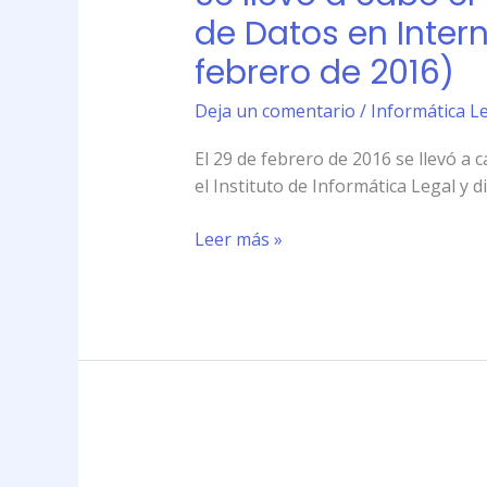
cabo
de Datos en Intern
el
febrero de 2016)
\»Taller
Intensivo
Deja un comentario
/
Informática Le
sobre
Privacidad
El 29 de febrero de 2016 se llevó a 
y
el Instituto de Informática Legal y d
Protección
de
Leer más »
Datos
en
Internet\»
en
el
Instituto
de
Informática
Se
Legal