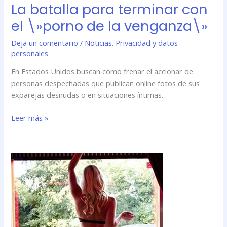
La batalla para terminar con
el \»porno de la venganza\»
Deja un comentario
/
Noticias. Privacidad y datos
personales
En Estados Unidos buscan cómo frenar el accionar de
personas despechadas que publican online fotos de sus
exparejas desnudas o en situaciones íntimas.
Leer más »
La
batalla
para
terminar
con
el