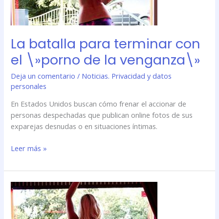
\»porno
de
la
venganza\»
La batalla para terminar con
el \»porno de la venganza\»
Deja un comentario
/
Noticias. Privacidad y datos
personales
En Estados Unidos buscan cómo frenar el accionar de
personas despechadas que publican online fotos de sus
exparejas desnudas o en situaciones íntimas.
Leer más »
La
batalla
para