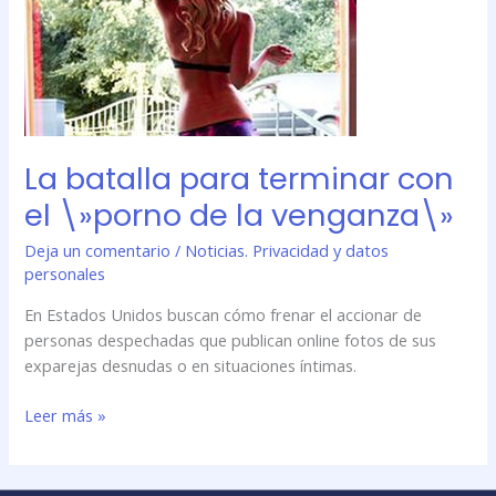
terminar
con
el
\»porno
de
la
venganza\»
La batalla para terminar con
el \»porno de la venganza\»
Deja un comentario
/
Noticias. Privacidad y datos
personales
En Estados Unidos buscan cómo frenar el accionar de
personas despechadas que publican online fotos de sus
exparejas desnudas o en situaciones íntimas.
Leer más »