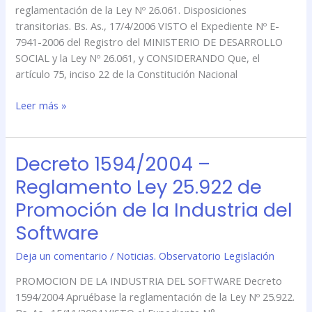
de
reglamentación de la Ley Nº 26.061. Disposiciones
los
transitorias. Bs. As., 17/4/2006 VISTO el Expediente Nº E-
Derechos
7941-2006 del Registro del MINISTERIO DE DESARROLLO
de
SOCIAL y la Ley Nº 26.061, y CONSIDERANDO Que, el
las
artículo 75, inciso 22 de la Constitución Nacional
Niñas,
Leer más »
Niños
y
Adolescentes
Decreto 1594/2004 –
Decreto
1594/2004
Reglamento Ley 25.922 de
–
Promoción de la Industria del
Reglamento
Ley
Software
25.922
Deja un comentario
/
Noticias. Observatorio Legislación
de
Promoción
PROMOCION DE LA INDUSTRIA DEL SOFTWARE Decreto
de
1594/2004 Apruébase la reglamentación de la Ley Nº 25.922.
la