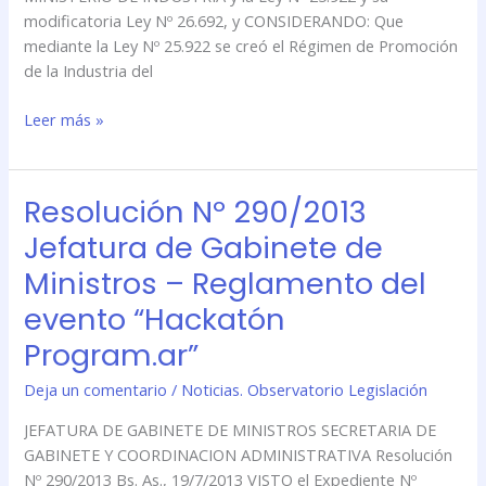
del
modificatoria Ley Nº 26.692, y CONSIDERANDO: Que
Software
mediante la Ley Nº 25.922 se creó el Régimen de Promoción
de la Industria del
Leer más »
Resolución Nº 290/2013
Resolución
Nº
Jefatura de Gabinete de
290/2013
Ministros – Reglamento del
Jefatura
de
evento “Hackatón
Gabinete
Program.ar”
de
Ministros
Deja un comentario
/
Noticias. Observatorio Legislación
–
Reglamento
JEFATURA DE GABINETE DE MINISTROS SECRETARIA DE
del
GABINETE Y COORDINACION ADMINISTRATIVA Resolución
evento
Nº 290/2013 Bs. As., 19/7/2013 VISTO el Expediente Nº