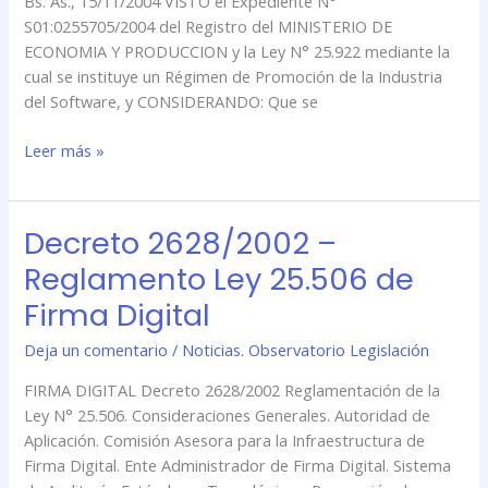
Bs. As., 15/11/2004 VISTO el Expediente N°
Industria
S01:0255705/2004 del Registro del MINISTERIO DE
del
ECONOMIA Y PRODUCCION y la Ley N° 25.922 mediante la
Software
cual se instituye un Régimen de Promoción de la Industria
del Software, y CONSIDERANDO: Que se
Leer más »
Decreto 2628/2002 –
Decreto
2628/2002
Reglamento Ley 25.506 de
–
Firma Digital
Reglamento
Ley
Deja un comentario
/
Noticias. Observatorio Legislación
25.506
de
FIRMA DIGITAL Decreto 2628/2002 Reglamentación de la
Firma
Ley N° 25.506. Consideraciones Generales. Autoridad de
Digital
Aplicación. Comisión Asesora para la Infraestructura de
Firma Digital. Ente Administrador de Firma Digital. Sistema