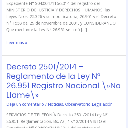
Expediente N° S04:0047116/2014 del registro del
Nacional
MINISTERIO DE JUSTICIA Y DERECHOS HUMANOS, las
\»No
Leyes Nros. 25.326 y su modificatoria, 26.951 y el Decreto
Llame\»
N° 1558 del 29 de noviembre de 2001, y CONSIDERANDO:
Que mediante la Ley N° 26.951 se creó […]
Leer más »
Decreto 2501/2014 –
Decreto
2501/2014
Reglamento de la Ley N°
–
26.951 Registro Nacional \»No
Reglamento
de
Llame\»
la
Deja un comentario
/
Noticias. Observatorio Legislación
Ley
N°
SERVICIOS DE TELEFONÍA Decreto 2501/2014 Ley N°
26.951
26.951. Reglamentación. Bs. As., 17/12/2014 VISTO el
Registro
Expediente N° S04:0047116/2014 del registro del