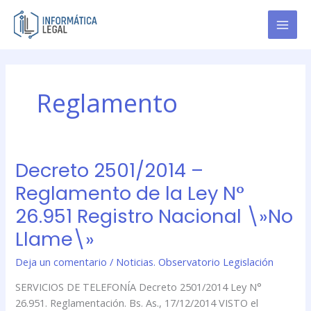
Ir
al
contenido
Reglamento
Decreto 2501/2014 –
Decreto
2501/2014
Reglamento de la Ley N°
–
26.951 Registro Nacional \»No
Reglamento
de
Llame\»
la
Deja un comentario
/
Noticias. Observatorio Legislación
Ley
N°
SERVICIOS DE TELEFONÍA Decreto 2501/2014 Ley N°
26.951
26.951. Reglamentación. Bs. As., 17/12/2014 VISTO el
Registro