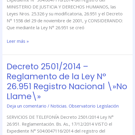
Nacional
MINISTERIO DE JUSTICIA Y DERECHOS HUMANOS, las
\»No
Leyes Nros. 25.326 y su modificatoria, 26.951 y el Decreto
Llame\»
N° 1558 del 29 de noviembre de 2001, y CONSIDERANDO:
Que mediante la Ley N° 26.951 se creó
Leer más »
Decreto 2501/2014 –
Decreto
2501/2014
Reglamento de la Ley N°
–
26.951 Registro Nacional \»No
Reglamento
de
Llame\»
la
Deja un comentario
/
Noticias. Observatorio Legislación
Ley
N°
SERVICIOS DE TELEFONÍA Decreto 2501/2014 Ley N°
26.951
26.951. Reglamentación. Bs. As., 17/12/2014 VISTO el
Registro
Expediente N° S04:0047116/2014 del registro del
Nacional