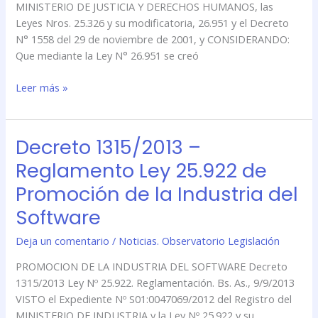
MINISTERIO DE JUSTICIA Y DERECHOS HUMANOS, las
\»No
Leyes Nros. 25.326 y su modificatoria, 26.951 y el Decreto
Llame\»
N° 1558 del 29 de noviembre de 2001, y CONSIDERANDO:
Que mediante la Ley N° 26.951 se creó
Leer más »
Decreto 1315/2013 –
Decreto
1315/2013
Reglamento Ley 25.922 de
–
Promoción de la Industria del
Reglamento
Ley
Software
25.922
Deja un comentario
/
Noticias. Observatorio Legislación
de
Promoción
PROMOCION DE LA INDUSTRIA DEL SOFTWARE Decreto
de
1315/2013 Ley Nº 25.922. Reglamentación. Bs. As., 9/9/2013
la
VISTO el Expediente Nº S01:0047069/2012 del Registro del
Industria
MINISTERIO DE INDUSTRIA y la Ley Nº 25.922 y su