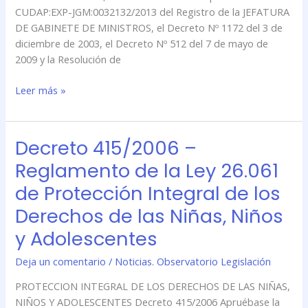
“Hackatón
CUDAP:EXP-JGM:0032132/2013 del Registro de la JEFATURA
Program.ar”
DE GABINETE DE MINISTROS, el Decreto Nº 1172 del 3 de
diciembre de 2003, el Decreto Nº 512 del 7 de mayo de
2009 y la Resolución de
Leer más »
Decreto 415/2006 –
Decreto
415/2006
Reglamento de la Ley 26.061
–
de Protección Integral de los
Reglamento
de
Derechos de las Niñas, Niños
la
y Adolescentes
Ley
26.061
Deja un comentario
/
Noticias. Observatorio Legislación
de
Protección
PROTECCION INTEGRAL DE LOS DERECHOS DE LAS NIÑAS,
Integral
NIÑOS Y ADOLESCENTES Decreto 415/2006 Apruébase la