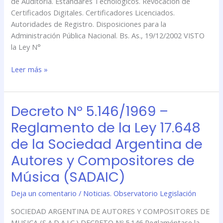
de Auditoría. Estándares Tecnológicos. Revocación de
Certificados Digitales. Certificadores Licenciados.
Autoridades de Registro. Disposiciones para la
Administración Pública Nacional. Bs. As., 19/12/2002 VISTO
la Ley N°
Leer más »
Decreto Nº 5.146/1969 –
Decreto
Nº
Reglamento de la Ley 17.648
5.146/1969
de la Sociedad Argentina de
–
Reglamento
Autores y Compositores de
de
Música (SADAIC)
la
Ley
Deja un comentario
/
Noticias. Observatorio Legislación
17.648
de
SOCIEDAD ARGENTINA DE AUTORES Y COMPOSITORES DE
la
MUSICA (S.A.D.A.I.C.) DECRETO Nº 5.146 Reglaméntase la