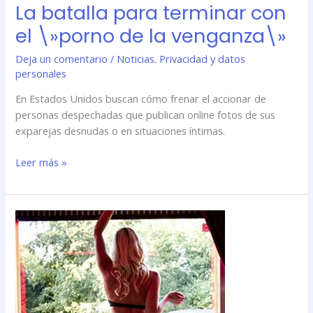
La batalla para terminar con
el \»porno de la venganza\»
Deja un comentario
/
Noticias. Privacidad y datos
personales
En Estados Unidos buscan cómo frenar el accionar de
personas despechadas que publican online fotos de sus
exparejas desnudas o en situaciones íntimas.
Leer más »
La
batalla
para
terminar
con
el