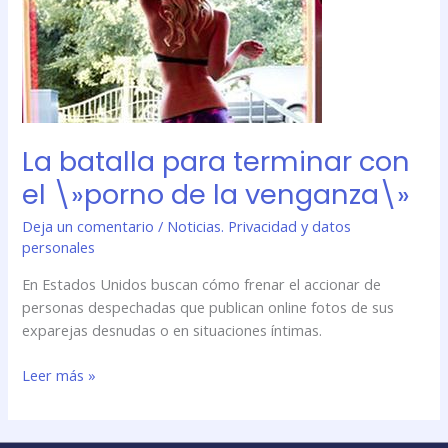
terminar
con
el
\»porno
de
la
venganza\»
La batalla para terminar con
el \»porno de la venganza\»
Deja un comentario
/
Noticias. Privacidad y datos
personales
En Estados Unidos buscan cómo frenar el accionar de
personas despechadas que publican online fotos de sus
exparejas desnudas o en situaciones íntimas.
Leer más »