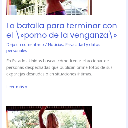
\»porno
de
la
venganza\»
La batalla para terminar con
el \»porno de la venganza\»
Deja un comentario
/
Noticias. Privacidad y datos
personales
En Estados Unidos buscan cómo frenar el accionar de
personas despechadas que publican online fotos de sus
exparejas desnudas o en situaciones íntimas.
Leer más »
La
batalla
para