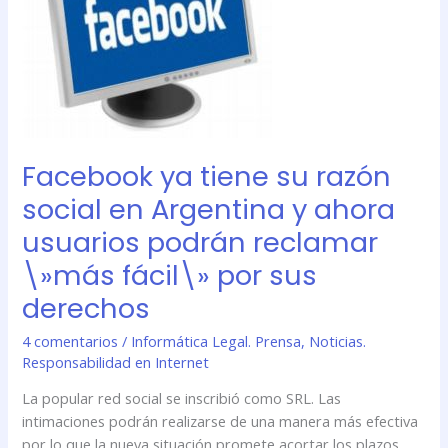
social
en
Argentina
y
ahora
usuarios
podrán
Facebook ya tiene su razón
reclamar
\»más
social en Argentina y ahora
fácil\»
usuarios podrán reclamar
por
\»más fácil\» por sus
sus
derechos
derechos
4 comentarios
/
Informática Legal. Prensa
,
Noticias.
Responsabilidad en Internet
La popular red social se inscribió como SRL. Las
intimaciones podrán realizarse de una manera más efectiva
por lo que la nueva situación promete acortar los plazos