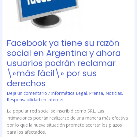
en
Argentina
y
ahora
usuarios
podrán
Facebook ya tiene su razón
reclamar
\»más
social en Argentina y ahora
fácil\»
usuarios podrán reclamar
por
\»más fácil\» por sus
sus
derechos
derechos
Deja un comentario
/
Informática Legal. Prensa
,
Noticias.
Responsabilidad en Internet
La popular red social se inscribió como SRL. Las
intimaciones podrán realizarse de una manera más efectiva
por lo que la nueva situación promete acortar los plazos
para los afectados.