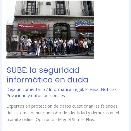
SUBE:
la
seguridad
informática
en
duda
SUBE: la seguridad
informática en duda
Deja un comentario
/
Informática Legal. Prensa
,
Noticias.
Privacidad y datos personales
Expertos en protección de datos cuestionan las falencias
del sistema; denuncian robo de identidad y demoras en el
trámite online. Opinión de Miguel Sumer Elías.