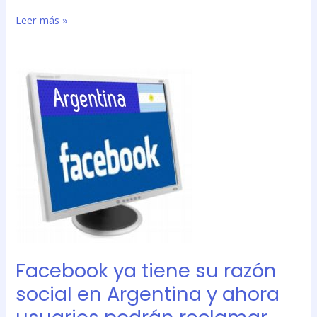
Leer más »
Facebook
ya
tiene
su
razón
social
en
Argentina
y
ahora
usuarios
podrán
Facebook ya tiene su razón
reclamar
\»más
social en Argentina y ahora
fácil\»