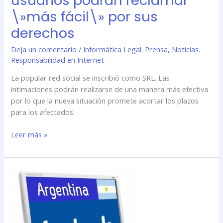
usuarios podrán reclamar
por
\»más fácil\» por sus
sus
derechos
derechos
Deja un comentario
/
Informática Legal. Prensa
,
Noticias.
Responsabilidad en Internet
La popular red social se inscribió como SRL. Las
intimaciones podrán realizarse de una manera más efectiva
por lo que la nueva situación promete acortar los plazos
para los afectados.
Leer más »
Facebook
ya
tiene
su
razón