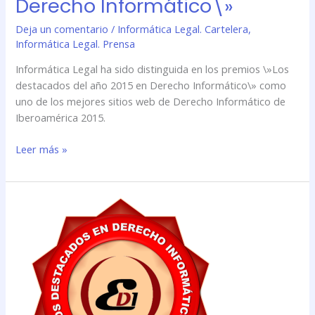
Derecho Informático\»
Deja un comentario
/
Informática Legal. Cartelera
,
Informática Legal. Prensa
Informática Legal ha sido distinguida en los premios \»Los
destacados del año 2015 en Derecho Informático\» como
uno de los mejores sitios web de Derecho Informático de
Iberoamérica 2015.
Leer más »
El
sitio
web
de
Informática
Legal
obtuvo