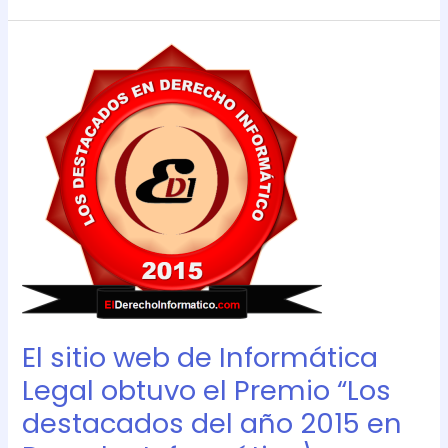
El
sitio
web
de
Informática
Legal
obtuvo
el
Premio
“Los
destacados
del
año
El sitio web de Informática
2015
en
Legal obtuvo el Premio “Los
Derecho
destacados del año 2015 en
Informático\»