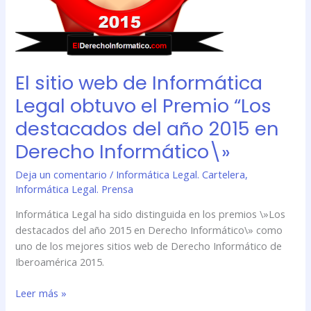
“Los
destacados
del
año
El sitio web de Informática
2015
en
Legal obtuvo el Premio “Los
Derecho
destacados del año 2015 en
Informático\»
Derecho Informático\»
Deja un comentario
/
Informática Legal. Cartelera
,
Informática Legal. Prensa
Informática Legal ha sido distinguida en los premios \»Los
destacados del año 2015 en Derecho Informático\» como
uno de los mejores sitios web de Derecho Informático de
Iberoamérica 2015.
Leer más »