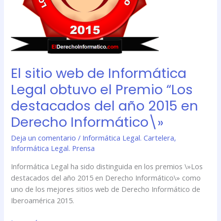
el
Premio
“Los
destacados
del
año
El sitio web de Informática
2015
en
Legal obtuvo el Premio “Los
Derecho
destacados del año 2015 en
Informático\»
Derecho Informático\»
Deja un comentario
/
Informática Legal. Cartelera
,
Informática Legal. Prensa
Informática Legal ha sido distinguida en los premios \»Los
destacados del año 2015 en Derecho Informático\» como
uno de los mejores sitios web de Derecho Informático de
Iberoamérica 2015.