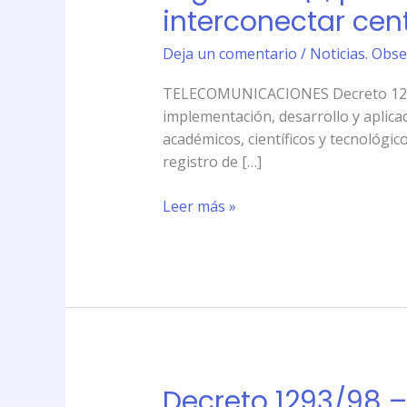
interconectar cen
Interés
Nacional
Deja un comentario
/
Noticias. Obse
el
proyecto
TELECOMUNICACIONES Decreto 1293/98
\»Internet
implementación, desarrollo y aplicac
2
académicos, científicos y tecnológico
Argentina\»,
registro de […]
para
implementación,
Leer más »
desarrollo
y
aplicaciones
para
interconectar
centros
académicos,
científicos
Decreto 1293/98 – 
Decreto
y