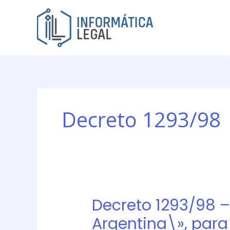
Ir
al
contenido
Decreto 1293/98
Decreto 1293/98 – 
Decreto
1293/98
Argentina\», para
–