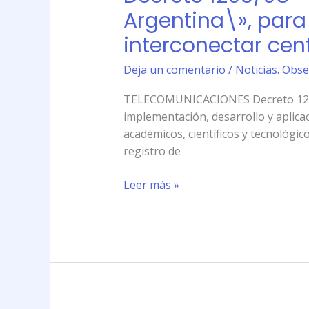
1293/98
Argentina\», para
tecnológicos
–
interconectar cen
Interés
Nacional
Deja un comentario
/
Noticias. Obse
el
proyecto
TELECOMUNICACIONES Decreto 1293/98
\»Internet
implementación, desarrollo y aplicac
2
académicos, científicos y tecnológico
Argentina\»,
registro de
para
implementación,
Leer más »
desarrollo
y
aplicaciones
para
interconectar
centros
académicos,