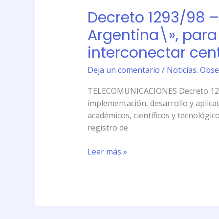
científicos
Decreto 1293/98 – 
Decreto
y
1293/98
Argentina\», para
tecnológicos
–
interconectar cen
Interés
Nacional
Deja un comentario
/
Noticias. Obse
el
proyecto
TELECOMUNICACIONES Decreto 1293/98
\»Internet
implementación, desarrollo y aplicac
2
académicos, científicos y tecnológico
Argentina\»,
registro de
para
implementación,
Leer más »
desarrollo
y
aplicaciones
para
interconectar