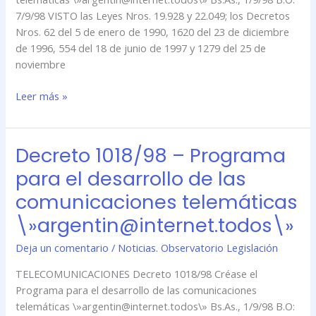
telemáticas
7/9/98 VISTO las Leyes Nros. 19.928 y 22.049; los Decretos
\»argentin@internet.todos\»
Nros. 62 del 5 de enero de 1990, 1620 del 23 de diciembre
de 1996, 554 del 18 de junio de 1997 y 1279 del 25 de
noviembre
Leer más »
Decreto 1018/98 – Programa
Decreto
1018/98
para el desarrollo de las
–
comunicaciones telemáticas
Programa
para
\»argentin@internet.todos\»
el
Deja un comentario
/
Noticias. Observatorio Legislación
desarrollo
de
TELECOMUNICACIONES Decreto 1018/98 Créase el
las
Programa para el desarrollo de las comunicaciones
comunicaciones
telemáticas \»argentin@internet.todos\» Bs.As., 1/9/98 B.O:
telemáticas