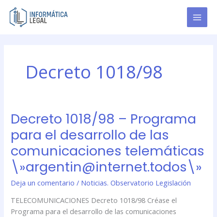
Ir
al
contenido
Decreto 1018/98
Decreto 1018/98 – Programa
Decreto
1018/98
para el desarrollo de las
–
comunicaciones telemáticas
Programa
para
\»argentin@internet.todos\»
el
Deja un comentario
/
Noticias. Observatorio Legislación
desarrollo
de
TELECOMUNICACIONES Decreto 1018/98 Créase el
las
Programa para el desarrollo de las comunicaciones
comunicaciones