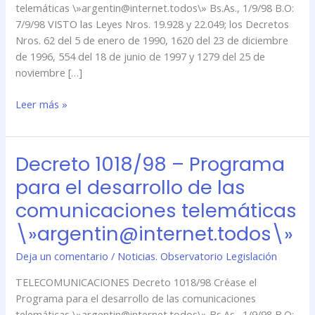
telemáticas \»argentin@internet.todos\» Bs.As., 1/9/98 B.O:
telemáticas
7/9/98 VISTO las Leyes Nros. 19.928 y 22.049; los Decretos
\»argentin@internet.todos\»
Nros. 62 del 5 de enero de 1990, 1620 del 23 de diciembre
de 1996, 554 del 18 de junio de 1997 y 1279 del 25 de
noviembre […]
Leer más »
Decreto 1018/98 – Programa
Decreto
1018/98
para el desarrollo de las
–
comunicaciones telemáticas
Programa
para
\»argentin@internet.todos\»
el
Deja un comentario
/
Noticias. Observatorio Legislación
desarrollo
de
TELECOMUNICACIONES Decreto 1018/98 Créase el
las
Programa para el desarrollo de las comunicaciones
comunicaciones
telemáticas \»argentin@internet.todos\» Bs.As., 1/9/98 B.O: