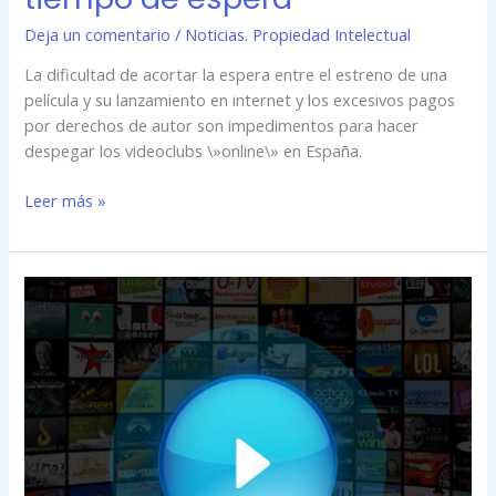
Deja un comentario
/
Noticias. Propiedad Intelectual
La dificultad de acortar la espera entre el estreno de una
película y su lanzamiento en internet y los excesivos pagos
por derechos de autor son impedimentos para hacer
despegar los videoclubs \»online\» en España.
Leer más »
Cine
\»online\»
en
España,
cuestión
de
derechos
y
tiempo