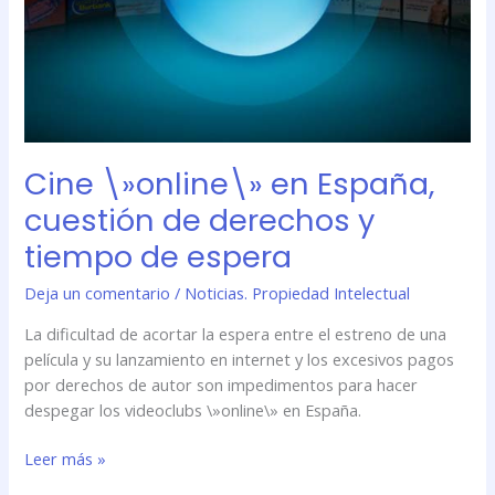
de
espera
Cine \»online\» en España,
cuestión de derechos y
tiempo de espera
Deja un comentario
/
Noticias. Propiedad Intelectual
La dificultad de acortar la espera entre el estreno de una
película y su lanzamiento en internet y los excesivos pagos
por derechos de autor son impedimentos para hacer
despegar los videoclubs \»online\» en España.
Leer más »