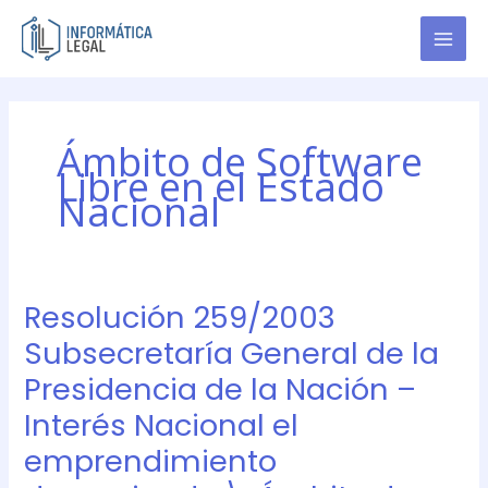
Ir
al
contenido
Ámbito de Software
Libre en el Estado
Nacional
Resolución 259/2003
Resolución
259/2003
Subsecretaría General de la
Subsecretaría
Presidencia de la Nación –
General
de
Interés Nacional el
la
emprendimiento
Presidencia
de