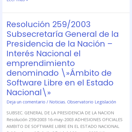
Estado
Nacional\»
Resolución 259/2003
Resolución
259/2003
Subsecretaría General de la
Subsecretaría
Presidencia de la Nación –
General
de
Interés Nacional el
la
emprendimiento
Presidencia
de
denominado \»Ámbito de
la
Software Libre en el Estado
Nación
Nacional\»
–
Interés
Deja un comentario
/
Noticias. Observatorio Legislación
Nacional
el
SUBSEC. GENERAL DE LA PRESIDENCIA DE LA NACION
emprendimiento
Resolución 259/2003 16-may-2003 ADHESIONES OFICIALES
denominado
AMBITO DE SOFTWARE LIBRE EN EL ESTADO NACIONAL
\»Ámbito