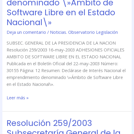
denominado \»Ámbito de
la
Software Libre en el Estado
Nación
Nacional\»
–
Interés
Deja un comentario
/
Noticias. Observatorio Legislación
Nacional
el
SUBSEC. GENERAL DE LA PRESIDENCIA DE LA NACION
emprendimiento
Resolución 259/2003 16-may-2003 ADHESIONES OFICIALES
denominado
AMBITO DE SOFTWARE LIBRE EN EL ESTADO NACIONAL
\»Ámbito
Publicada en el Boletín Oficial del 22-may-2003 Número:
de
30155 Página: 12 Resumen: Declárase de Interés Nacional el
Software
emprendimiento denominado \»Ámbito de Software Libre
Libre
en el Estado Nacional\».
en
el
Leer más »
Estado
Nacional\»
Resolución 259/2003
Resolución
259/2003
Subsecretaría General de la