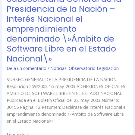
Subsecretaría
Presidencia de la Nación –
General
de
Interés Nacional el
la
emprendimiento
Presidencia
de
denominado \»Ámbito de
la
Software Libre en el Estado
Nación
Nacional\»
–
Interés
Deja un comentario
/
Noticias. Observatorio Legislación
Nacional
el
SUBSEC. GENERAL DE LA PRESIDENCIA DE LA NACION
emprendimiento
Resolución 259/2003 16-may-2003 ADHESIONES OFICIALES
denominado
AMBITO DE SOFTWARE LIBRE EN EL ESTADO NACIONAL
\»Ámbito
Publicada en el Boletín Oficial del 22-may-2003 Número:
de
30155 Página: 12 Resumen: Declárase de Interés Nacional el
Software
emprendimiento denominado \»Ámbito de Software Libre
Libre
en el Estado Nacional\».
en
el
Leer más »