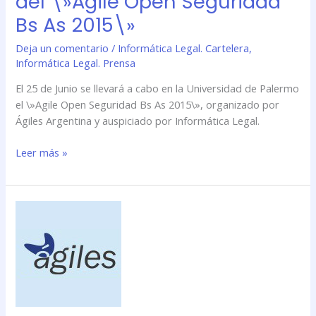
del \»Agile Open Seguridad
Bs As 2015\»
Deja un comentario
/
Informática Legal. Cartelera
,
Informática Legal. Prensa
El 25 de Junio se llevará a cabo en la Universidad de Palermo
el \»Agile Open Seguridad Bs As 2015\», organizado por
Ágiles Argentina y auspiciado por Informática Legal.
Leer más »
Informática
Legal
participará
del
\»Agile
Open
Seguridad