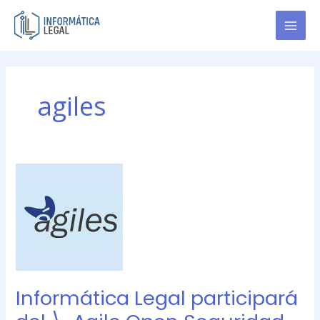
Ir
al
contenido
agiles
Informática
Legal
participará
del
\»Agile
Open
Seguridad
Bs
Informática Legal participará
As
2015\»