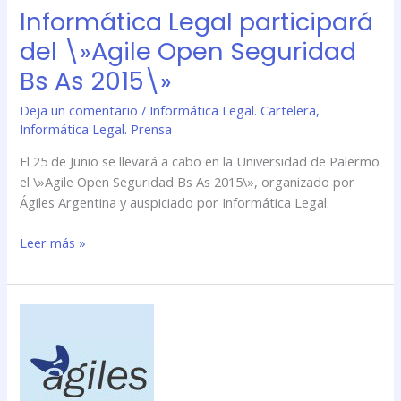
Bs
Informática Legal participará
As
del \»Agile Open Seguridad
2015\»
Bs As 2015\»
Deja un comentario
/
Informática Legal. Cartelera
,
Informática Legal. Prensa
El 25 de Junio se llevará a cabo en la Universidad de Palermo
el \»Agile Open Seguridad Bs As 2015\», organizado por
Ágiles Argentina y auspiciado por Informática Legal.
Leer más »
Informática
Legal
participará
del
\»Agile