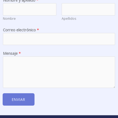
C
o
r
Nombre
Apellidos
r
e
Correo electrónico
*
o
e
l
e
Mensaje
*
c
t
r
ó
n
i
c
ENVIAR
o