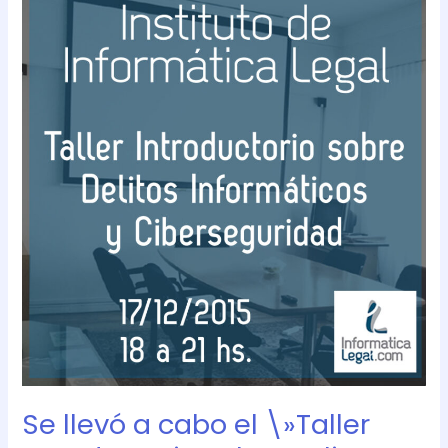
llevó
a
cabo
el
\»Taller
Introductorio
sobre
Delitos
Informáticos
y
Ciberseguridad\»
en
el
Instituto
de
Informática
Legal
Se llevó a cabo el \»Taller