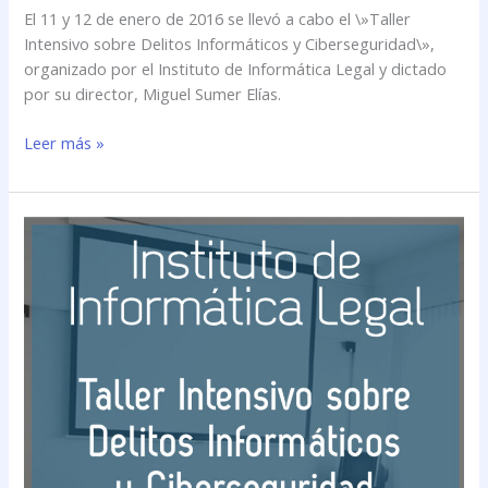
El 11 y 12 de enero de 2016 se llevó a cabo el \»Taller
Intensivo sobre Delitos Informáticos y Ciberseguridad\»,
organizado por el Instituto de Informática Legal y dictado
por su director, Miguel Sumer Elías.
Leer más »
Se
llevó
a
cabo
el
\»Taller
Intensivo
sobre
Delitos
Informáticos
y