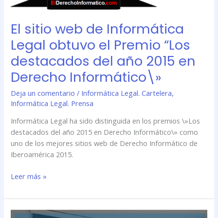
del
año
El sitio web de Informática
2015
en
Legal obtuvo el Premio “Los
Derecho
destacados del año 2015 en
Informático\»
Derecho Informático\»
Deja un comentario
/
Informática Legal. Cartelera
,
Informática Legal. Prensa
Informática Legal ha sido distinguida en los premios \»Los
destacados del año 2015 en Derecho Informático\» como
uno de los mejores sitios web de Derecho Informático de
Iberoamérica 2015.
Leer más »
Se