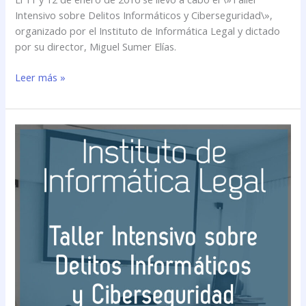
Intensivo sobre Delitos Informáticos y Ciberseguridad\»,
organizado por el Instituto de Informática Legal y dictado
por su director, Miguel Sumer Elías.
Leer más »
Se
llevó
a
cabo
el
\»Taller
Intensivo
sobre
Delitos
Informáticos
y
Ciberseguridad\»