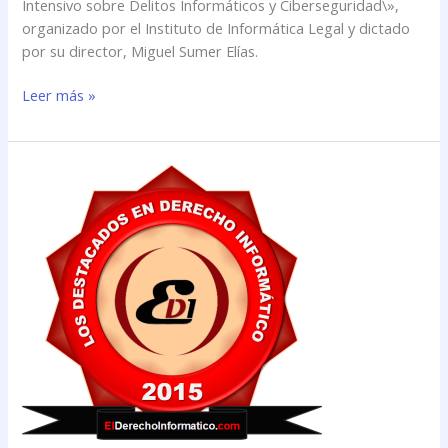
Intensivo sobre Delitos Informáticos y Ciberseguridad\»,
organizado por el Instituto de Informática Legal y dictado
por su director, Miguel Sumer Elías.
Leer más »
El
sitio
web
de
Informática
Legal
obtuvo
el
Premio
“Los
destacados
del