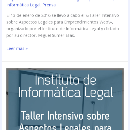
Informática Legal. Prensa
El 13 de enero de 2016 se llevó a cabo el \»Taller Intensivo
sobre Aspectos Legales para Emprendimientos Web\»,
organizado por el Instituto de Informática Legal y dictado
por su director, Miguel Sumer Elías.
Leer más »
Se
llevó
a
cabo
el
\»Taller
Intensivo
sobre
Aspectos