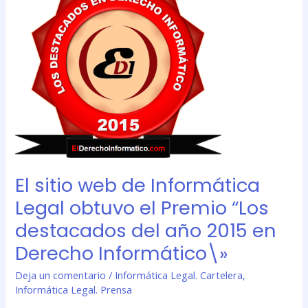
web
de
Informática
Legal
obtuvo
el
Premio
“Los
destacados
del
año
El sitio web de Informática
2015
en
Legal obtuvo el Premio “Los
Derecho
destacados del año 2015 en
Informático\»
Derecho Informático\»
Deja un comentario
/
Informática Legal. Cartelera
,
Informática Legal. Prensa