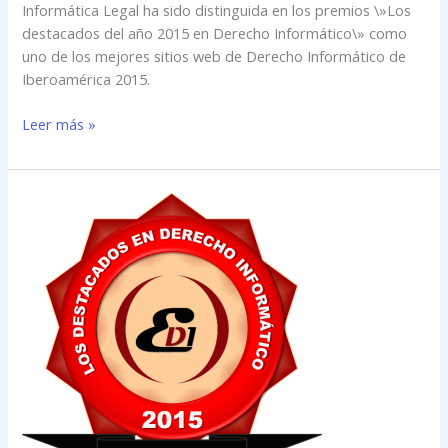
Informática Legal ha sido distinguida en los premios \»Los
destacados del año 2015 en Derecho Informático\» como
uno de los mejores sitios web de Derecho Informático de
Iberoamérica 2015.
Leer más »
El
sitio
web
de
Informática
Legal
obtuvo
el
Premio
“Los
destacados