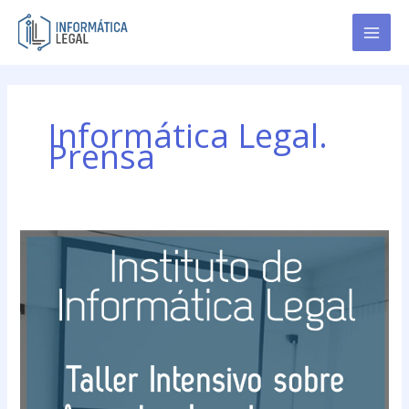
Ir
al
contenido
Informática Legal.
Prensa
Se
llevó
a
cabo
el
\»Taller
Intensivo
sobre
Aspectos