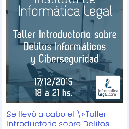
a
cabo
el
\»Taller
Introductorio
sobre
Delitos
Informáticos
y
Ciberseguridad\»
en
el
Instituto
de
Informática
Legal
Se llevó a cabo el \»Taller
Introductorio sobre Delitos