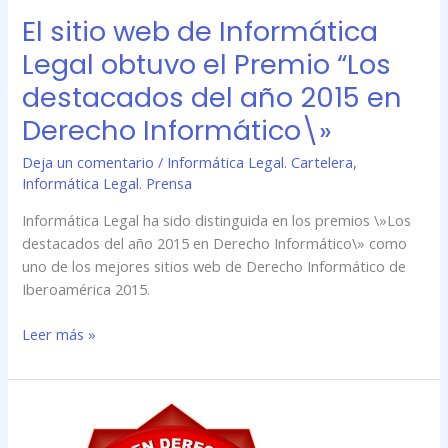
año
El sitio web de Informática
2015
en
Legal obtuvo el Premio “Los
Derecho
destacados del año 2015 en
Informático\»
Derecho Informático\»
Deja un comentario
/
Informática Legal. Cartelera
,
Informática Legal. Prensa
Informática Legal ha sido distinguida en los premios \»Los
destacados del año 2015 en Derecho Informático\» como
uno de los mejores sitios web de Derecho Informático de
Iberoamérica 2015.
Leer más »
El
sitio