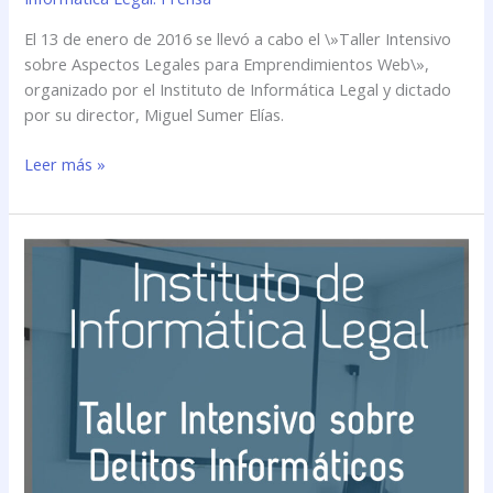
El 13 de enero de 2016 se llevó a cabo el \»Taller Intensivo
sobre Aspectos Legales para Emprendimientos Web\»,
organizado por el Instituto de Informática Legal y dictado
por su director, Miguel Sumer Elías.
Leer más »
Se
llevó
a
cabo
el
\»Taller
Intensivo
sobre
Delitos
Informáticos